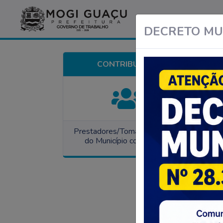
DECRETO MUN
CONTRIBUINTE
C
Prestadores/Tomadores/MEIs
do Município com Alvará