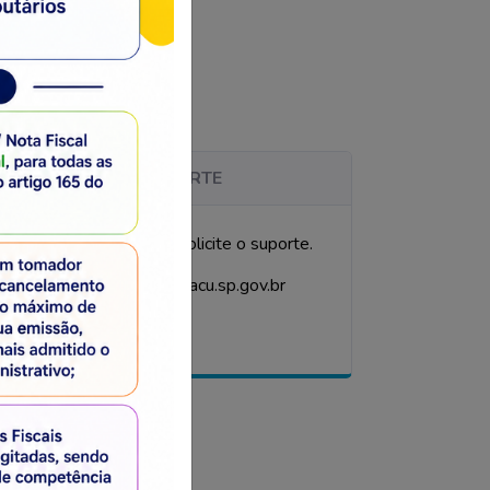
ATENDIMENTO / SUPORTE
al: Acesse o Sistema e solicite o suporte.
uditoriatributaria@mogiguacu.sp.gov.br
(19) 3851 7048