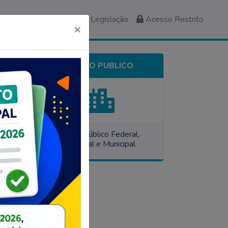
Manuais
Legislação
Acesso Restrito
×
ORGÃO PUBLICO
 de
Orgão Público Federal,
Estadual e Municipal